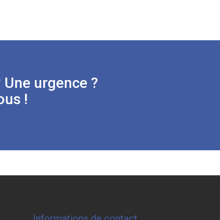
? Une urgence ?
us !
Informations de contact