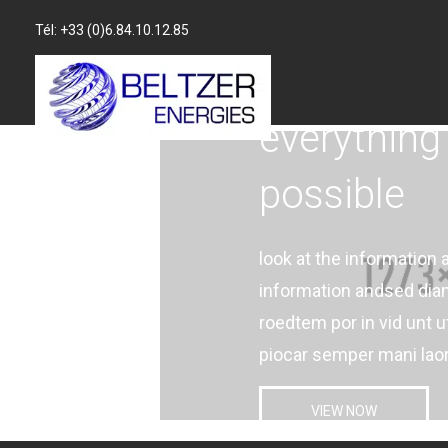
Tél: +33 (0)6.84.10.12.85
everything 
possible
look at the information 
information andsed di
roedtem por in vid unt 
piocar semper mani laor
VIEW NOW